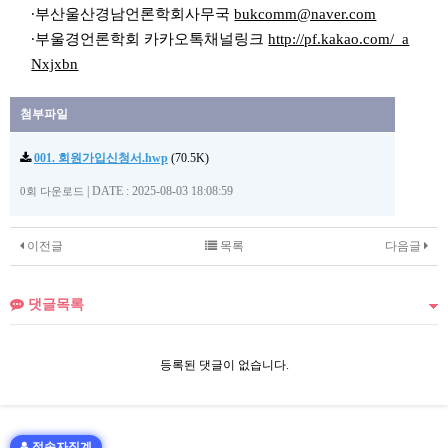
∙부산울산경남언론학회사무국
bukcomm@naver.com
∙부울경언론학회 카카오톡채널링크
http://pf.kakao.com/_a
Nxjxbn
첨부파일
001. 회원가입신청서.hwp
(70.5K)
|
DATE : 2025-08-03 18:08:59
0회 다운로드
이전글
목록
다음글
댓글목록
등록된 댓글이 없습니다.
접속자집계