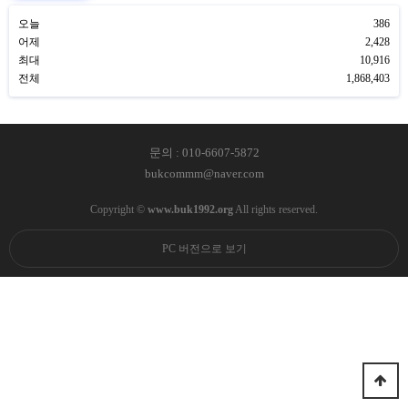
오늘
386
어제
2,428
최대
10,916
전체
1,868,403
문의 : 010-6607-5872
bukcommm@naver.com
Copyright ©
www.buk1992.org
All rights reserved.
PC 버전으로 보기