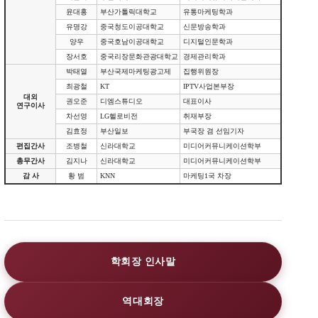
윤대홍
부산가톨릭대학교
유통마케팅학과
유명강
중국청도이공대학교
신문방송학과
양우
중국호남이공대학교
디지털인문학과
장서호
중국리장문화관광대학교
경제관리학과
박태열
부산국제마케팅광고제
집행위원장
최광철
KT
IPTV사업본부장
대외
권오준
디엠스튜디오
대표이사
연구이사
차선영
LG헬로비전
취재부장
김효정
부산일보
부국장 겸 선임기자
편집간사
조병철
신라대학교
미디어커뮤니케이션학부
총무간사
김지나
신라대학교
미디어커뮤니케이션학부
감 사
황 범
KNN
마케팅1국 차장
학회장 인사말
역대회장