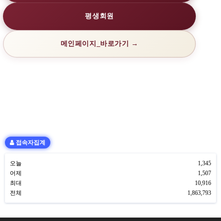
평생회원
메인페이지_바로가기 →
접속자집계
오늘
1,345
어제
1,507
최대
10,916
전체
1,863,793