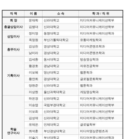
직 책
이 름
소 속
학 과 / 직 위
회 장
문재학
신라대학교
미디어커뮤니케이션학부
총괄상임이사
김병대
신라대학교
미디어커뮤니케이션학부
정미영
동명대학교
미디어커뮤니케이션학과
상임이사
옥정원
부산가톨릭대학교
유통마케팅학과
김상천
경성대학교
미디어콘텐츠학과
총무이사
남미라
경성대학교
미디어콘텐츠학과
김세환
동서대학교
방송영상학과
황경호
경남대학교
자유전공학부
이보혜
영산대학교
웹툰학과
기획이사
황연희
경성대학교
글로컬문화학부
양현준
신라대학교
웹툰학과
이상현
울산과학대학교
게임영상학과
하은경
신라대학교
미디어커뮤니케이션학부
이승엽
국립부경대학교
미디어커뮤니케이션학부
이보희
신라대학교
미디어커뮤니케이션학부
김성재
신라대학교
미디어커뮤니케이션학부
유제은
인제대학교
글로벌학부
학술
최석훈
부산경상대학교
미디어영상콘텐츠과
연구이사
이슬기
부산대학교
미디어커뮤니케이션학과