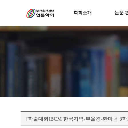
학회소개
논문 
[학술대회]BCM 한국지역-부울경-한마콤 3