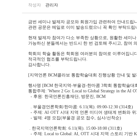
작성자
관리자
금번 세미나 발제자 공모와 회원가입 관련하여 안내드립니
관련 공문은 메일로 이미 발송드렸으니 꼭 확인 부탁드립
현재 발제자 참여가 다소 부족한 상황으로, 원활한 세미나
가능하신 분들께서는 반드시 한 번 검토해 주시고, 참여 
학회의 학술 활동은 학회원 여러분의 참여로 이루어집니다
적극적인 협조를 부탁드립니다.
감사합니다.
[지역언론 BCM콜라보 통합학술대회 진행상황 안내 및 발
행사명 [BCM 한국지역-부울경-한마콤 3학회 통합학술대회
통합주제: 'Where 2 Go: Local to Global Strategy in the AI O
- 후원: 한국언론진흥재단, 방문진, BCM
. 부울경언론학회/한마콤: 6.11(목). 09:00-12:30 (314호)
- 주제: AI·OTT 시대 지역 언론 미디어 생태계 변화와
- 발제: 4명 모집(부울경 공모 접수, 심사/선착순)
. 한국지역언론학회: 6.11(목). 15:00-18:00 (311호)
- 주제: Local to Global: AI, OTT 시대 지역 스토