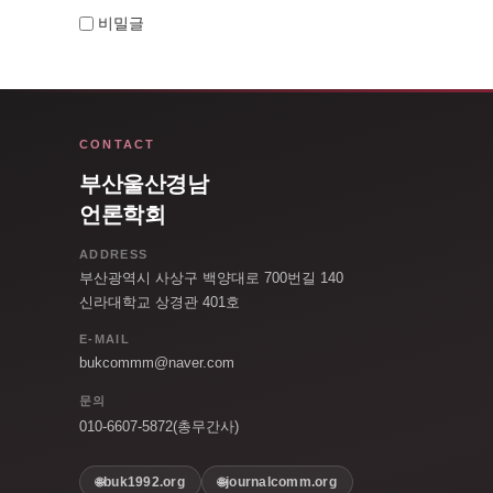
비밀글
CONTACT
부산울산경남
언론학회
ADDRESS
부산광역시 사상구 백양대로 700번길 140
신라대학교 상경관 401호
E-MAIL
bukcommm@naver.com
문의
010-6607-5872(총무간사)
buk1992.org
journalcomm.org