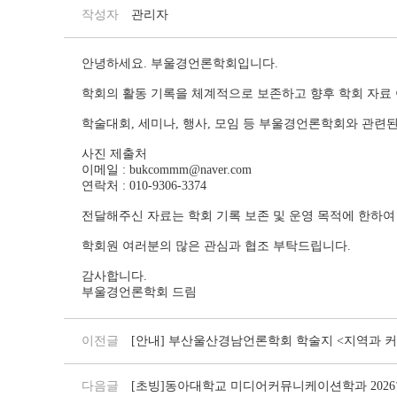
작성자
관리자
안녕하세요. 부울경언론학회입니다.
학회의 활동 기록을 체계적으로 보존하고 향후 학회 자료 
학술대회, 세미나, 행사, 모임 등 부울경언론학회와 관련
사진 제출처
이메일 :
bukcommm@naver.com
연락처 : 010-9306-3374
전달해주신 자료는 학회 기록 보존 및 운영 목적에 한하여
학회원 여러분의 많은 관심과 협조 부탁드립니다.
감사합니다.
부울경언론학회 드림
이전글
[안내] 부산울산경남언론학회 학술지 <지역과 커
다음글
[초빙]동아대학교 미디어커뮤니케이션학과 202